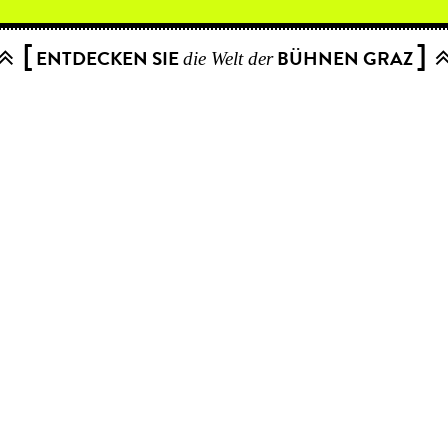
[
]
ENTDECKEN SIE
BÜHNEN GRAZ
die Welt der
Youtube
Instagram
Facebook
Partner of
Sign up for our newsletter.
Newsletter registration