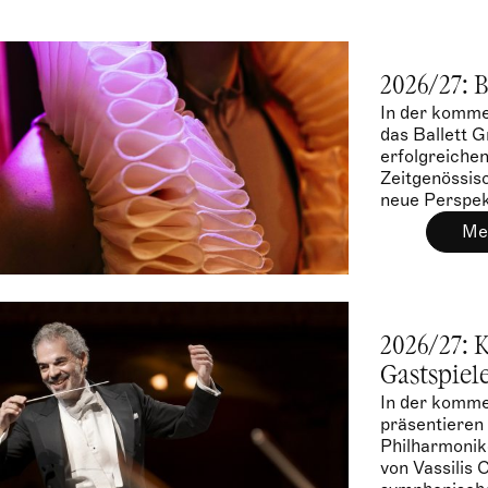
2026/27: B
In der komme
das Ballett G
erfolgreichen
Zeitgenössis
neue Perspek
lebendiger D
Meh
Publikum prä
Spielzeit.
2026/27: 
Gastspiel
In der komm
präsentieren
Philharmonik
von Vassilis 