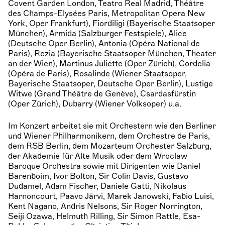
Covent Garden London, Teatro Real Madrid, Théâtre
des Champs-Elysées Paris, Metropolitan Opera New
York, Oper Frankfurt), Fiordiligi (Bayerische Staatsoper
München), Armida (Salzburger Festspiele), Alice
(Deutsche Oper Berlin), Antonia (Opéra National de
Paris), Rezia (Bayerische Staatsoper München, Theater
an der Wien), Martinus Juliette (Oper Zürich), Cordelia
(Opéra de Paris), Rosalinde (Wiener Staatsoper,
Bayerische Staatsoper, Deutsche Oper Berlin), Lustige
Witwe (Grand Théâtre de Genève), Csardasfürstin
(Oper Zürich), Dubarry (Wiener Volksoper) u.a.
Im Konzert arbeitet sie mit Orchestern wie den Berliner
und Wiener Philharmonikern, dem Orchestre de Paris,
dem RSB Berlin, dem Mozarteum Orchester Salzburg,
der Akademie für Alte Musik oder dem Wroclaw
Baroque Orchestra sowie mit Dirigenten wie Daniel
Barenboim, Ivor Bolton, Sir Colin Davis, Gustavo
Dudamel, Adam Fischer, Daniele Gatti, Nikolaus
Harnoncourt, Paavo Järvi, Marek Janowski, Fabio Luisi,
Kent Nagano, Andris Nelsons, Sir Roger Norrington,
Seiji Ozawa, Helmuth Rilling, Sir Simon Rattle, Esa-