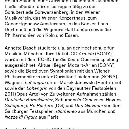
Pekka Salonen oder Christian Thielemann zusammen.
Liederabende führen sie regelmäßig zu der
Schubertiade Schwarzenberg, in den Wiener
Musikverein, das Wiener Konzerthaus, zum
Concertgebouw Amsterdam, in das Konzerthaus
Dortmund und die Wigmore Hall London sowie die
Philharmonien von Köln und Essen.
Annette Dasch studierte u.a. an der Hochschule für
Musik in München. Ihre Debüt-CD
Armida
(SONY)
wurde mit dem ECHO für die beste Operneinspielung
ausgezeichnet. Aktuell liegen Mozart-Arien (SONY)
sowie die Beethoven Symphonien mit den Wiener
Philharmonikern unter Christian Thielemann (SONY),
Wagners
Lohengrin
unter Marek Janowski (PentaTone)
sowie der
Lohengrin
von den Bayreuther Festspielen
2011 (Opus Arte) vor. Zu weiteren Aufnahmen zählen
Deutsche Barocklieder
, Schumann’s
Genoveva
, Haydns
Schöpfung, Re Pastore
(DG) und
Don Giovanni
von den
Salzburger Festspielen,
Idomeneo
aus München und
Nozze di Figaro
aus Paris.