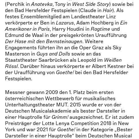
(Perchik in
Anatevka
, Tony in
West Side Story
) sowie bei
den Bad Hersfelder Festspielen (Claude in
Hair
). Als
festes Ensemblemitglied am Landestheater Linz
verkörperte er Ben in
Lazarus
, Adam Hochberg in
Ein
Amerikaner in Paris
, Harry Houdini in
Ragtime
und
Edmund de Waal in der preisgekrönten Uraufführung
Der Hase mit den Bernsteinaugen
. Weitere
Engagements führten ihn an die Oper Graz als Sky
Masterson in
Guys and Dolls
sowie an das
Staatstheater Saarbrücken als Leopold im
Weißen
Rössl
. Darüber hinaus verkörperte er Albert Kestner bei
der Uraufführung von
Goethe!
bei den Bad Hersfelder
Festspielen.
Messner gewann 2009 den 1. Platz beim ersten
österreichischen Wettbewerb für musikalisches
Unterhaltungstheater MUT. 2015 wurde er von der
Deutschen Musicalakademie als bester Darsteller in
einer Hauptrolle für
Grimm!
ausgezeichnet. Er ist zudem
Preisträger der Lotte Lenya Competition 2018 in New
York und war 2021 für
Goethe!
in der Kategorie „Bester
Darsteller in einer Hauptrolle“ beim Deutschen Musical