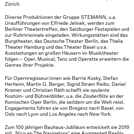
Zürich.
Diverse Produktionen der Gruppe STEMANN, u.a.
Uraufführungen von Elfriede Jelinek, werden zum
Berliner Theatertreffen, den Salzburger Festspielen und
zur Ruhrtriennale eingeladen. Wirkungsstätten sind das
Burgtheater, das Deutsche Theater Berlin, das Thalia
Theater Hamburg und das Theater Basel u.v.a.
Ausstattungen an großen Häusern im Musiktheater
folgen – Oper, Musical, Tanz und Operette erweitern die
Genres ihrer Projekte.
Für Opernregisseur:innen wie Barrie Kosky, Stefan
Herheim, Martin G. Berger, Sigrid Strøm Reibo, Daniel
Kramer und Christian Räth schafft sie opulente
Kostüm- und Bühnenbilder, u.a. die
Zauberflöte
an der
Komischen Oper Berlin, die seitdem um die Welt reist.
Engagements führen sie von Bregenz nach Basel, von
Oslo nach Lyon und Los Angeles nach New York.
Zum 100 jährigen Bauhaus-Jubiläum entwickelt sie 2019
mit „Nico an The Navigators“ eine Augmented Reality