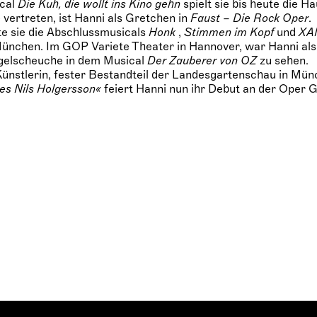
ical
Die Kuh, die wollt ins Kino gehn
spielt sie bis heute die Ha
 vertreten, ist Hanni als Gretchen in
Faust – Die Rock Oper
.
e sie die Abschlussmusicals
Honk
,
Stimmen im Kopf
und
XA
nchen. Im GOP Variete Theater in Hannover, war Hanni als
ogelscheuche in dem Musical
Der Zauberer von OZ
zu sehen.
ünstlerin, fester Bestandteil der Landesgartenschau in Mün
es Nils Holgersson«
feiert Hanni nun ihr Debut an der Oper G