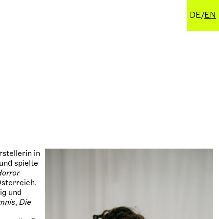
DE
EN
tellerin in
und spielte
orror
Österreich.
ig und
mnis
,
Die