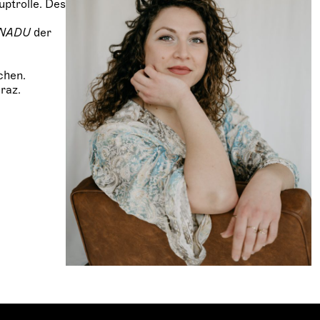
uptrolle. Des
NADU
der
chen.
raz.