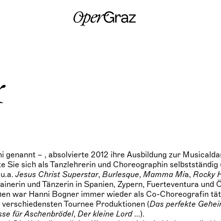
S
k
i
p
t
o
c
o
n
r
t
e
n
t
genannt – , absolvierte 2012 ihre Ausbildung zur Musicaldars
Sie sich als Tanzlehrerin und Choreographin selbstständig 
 u.a.
Jesus Christ Superstar
,
Burlesque
,
Mamma Mi
a,
Rocky H
ainerin und Tänzerin in Spanien, Zypern, Fuerteventura und 
hen war Hanni Bogner immer wieder als Co-Choreografin tät
n verschiedensten Tournee Produktionen (
Das perfekte Gehei
sse für Aschenbrödel
,
Der kleine Lord
...).