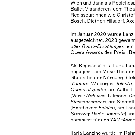
Wien und dann als Regiehospi
Ballet Vlaanderen, dem Thea
Regisseur:innen wie Christof
Bösch, Dietrich Hilsdorf, Ax
Im Januar 2020 wurde Lanzi
ausgezeichnet. 2023 gewann
oder
Roma-Erzählungen
, ei
Opera Awards den Preis „Bes
Als Regisseurin ist Ilaria 
engagiert: am MusikTheater 
Staatstheater Nürnberg (Te
d’amore;
Walpurgis:
Talestri
;
Queen of Scots
), am Aalto-
(Verdi:
Nabucco
; Ullmann:
De
Klassenzimmer
), am Staats
(Beethoven:
Fidelio
), am Lan
Straszny Dwór
,
Jawnuta
) un
nominiert für den YAM-Awar
Ilaria Lanzino wurde im Rah