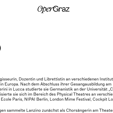
S
k
i
p
t
o
c
o
n
o
t
e
n
t
egisseurin, Dozentin und Librettistin an verschiedenen Institu
in Europa. Nach dem Abschluss ihrer Gesangausbildung am
ini in Lucca studierte sie Germanistik an der Universität „C
lisierte sie sich im Bereich des Physical Theatres an verschi
 Ecole Paris, NIPAI Berlin, London Mime Festival, Cockpit L
gen sammelte Lanzino zunächst als Chorsängerin am Theate