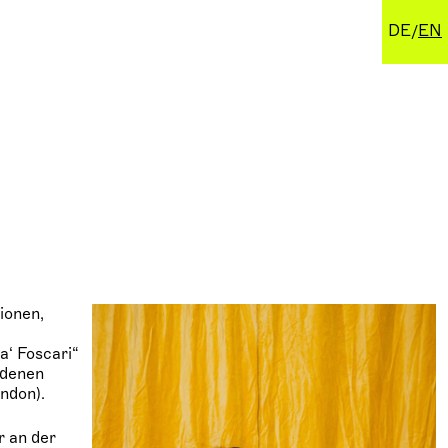
DE
EN
tionen,
a‘ Foscari“
edenen
ondon).
r an der