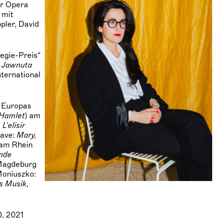
er Opera
 mit
pler, David
egie-Preis“
t
Jawnuta
nternational
d Europas
Hamlet
) am
:
L’elisir
rave:
Mary,
 am Rhein
nde
 Magdeburg
Moniuszko:
s Musik
,
0, 2021