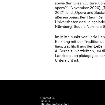
sowie der GreenCulture Conf
opera?“ (November 2020), „Th
2021), und „Opera and Sustai
übereuropäischen Raum beim
Universitäten dazu eingelade
Nürnberg, Scuola Normale Su
Im Mittelpunkt von Ilaria La
Einklang mit der Tradition d
hauptsächlich aus der Lebend
Äußeres zu verzichten, um di
Lanzino auch pädagogisch an
Unterricht ist.
Contact us
Tickets
Theatre ambassadors