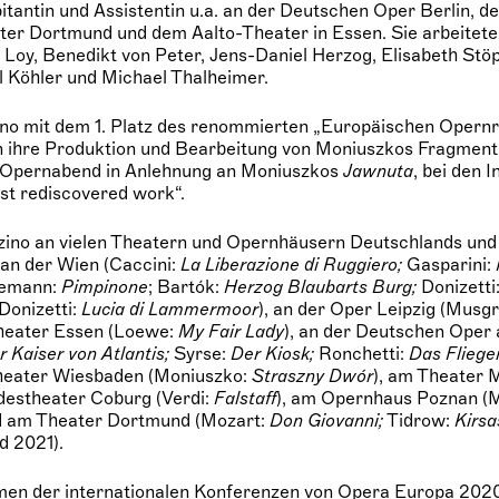
tantin und Assistentin u.a. an der Deutschen Oper Berlin, d
ter Dortmund und dem Aalto-Theater in Essen. Sie arbeitete
 Loy, Benedikt von Peter, Jens-Daniel Herzog, Elisabeth Stöp
el Köhler und Michael Thalheimer.
no mit dem 1. Platz des renommierten „Europäischen Opernr
 ihre Produktion und Bearbeitung von Moniuszkos Fragmen
n Opernabend in Anlehnung an Moniuszkos
Jawnuta
, bei den I
t rediscovered work“.
Lanzino an vielen Theatern und Opernhäusern Deutschlands un
an der Wien (Caccini:
La Liberazione di Ruggiero;
Gasparini:
lemann:
Pimpinone
; Bartók:
Herzog Blaubarts Burg;
Donizetti
 Donizetti:
Lucia di Lammermoor
), an der Oper Leipzig (Musg
Theater Essen (Loewe:
My Fair Lady
), an der Deutschen Oper
r Kaiser von Atlantis;
Syrse:
Der Kiosk;
Ronchetti:
Das Fliege
theater Wiesbaden (Moniuszko:
Straszny Dwór
), am Theater
destheater Coburg (Verdi:
Falstaff
), am Opernhaus Poznan (
d am Theater Dortmund (Mozart:
Don Giovanni;
Tidrow:
Kirsa
d 2021).
men der internationalen Konferenzen von Opera Europa 202