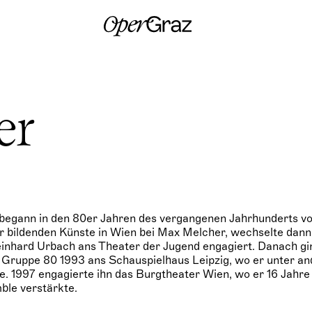
S
k
i
p
t
o
c
o
n
er
t
e
n
t
 begann in den 80er Jahren des vergangenen Jahrhunderts vo
 bildenden Künste in Wien bei Max Melcher, wechselte dann
nhard Urbach ans Theater der Jugend engagiert. Danach gi
e Gruppe 80 1993 ans Schauspielhaus Leipzig, wo er unter a
te. 1997 engagierte ihn das Burgtheater Wien, wo er 16 Jahre 
mble verstärkte.