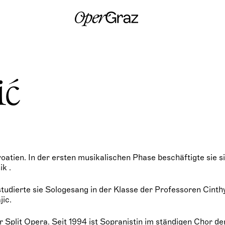
S
k
i
p
t
o
c
o
n
ić
t
e
n
t
oatien. In der ersten musikalischen Phase beschäftigte sie si
k .
tudierte sie Sologesang in der Klasse der Professoren Cinth
jic.
er Split Opera. Seit 1994 ist Sopranistin im ständigen Chor d