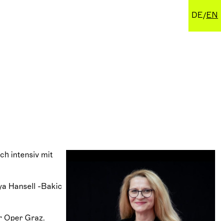
DE
EN
ch intensiv mit
ya Hansell -Bakic
er Oper Graz.