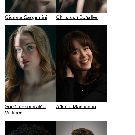
Gionata Sargentini
Christoph Schaller
Sophia Esmeralda
Adonia Martineau
Vollmer