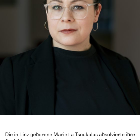
Die in Linz geborene Marietta Tsoukalas absolvierte ihre