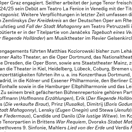
per Graz engagiert. Seither arbeitet der junge Tenor freisch
24/25 sein Debüt am Teatro La Fenice in Venedig mit der Tite
tagonist.
Weitere Verpflichtungen in letzter Zeit umfassen d
in Zemlinskys
Der Kreidekreis
an der Deutschen Oper am Rhei
Aufstieg und
Fall der Stadt Mahagonny
am Teatro Petruzzelli 
tierte er in der Titelpartie von Janáčeks
Tagebuch eines Ve
 fliegende Holländer
) am Musiktheater im Revier Gelsenkirc
engagements führten Matthias Koziorowski bisher zum Lehár
sener Aalto Theater, an die Oper Dortmund, das Nationalthea
e Dresden, die Oper Bonn, sowie ans Staatstheater Mainz, 
an die Theater in Kiel, Heidelberg, Lübeck, Coburg, Bremen
nzerttätigkeiten führten ihn u. a. ins Konzerthaus Dortmund, 
adrid, in die Kölner und Essener Philharmonie, den Berliner
Tonhalle sowie in die Hamburger Elbphilharmonie und das Le
Zu seinem breit gefächerten Bühnenrepertoire gehören Part
Hoffmann (
Hoffmanns Erzählungen
), Erik (
Der fliegende Hollän
s (
Die verkaufte Braut
), Prinz (
Rusalka
), Dimitrij (
Boris Godu
Stadt Mahagonny
), Lensky (
Eugen Onegin
) und Stewa (
Jenufa
e Fledermaus
), Candide und Danilo (
Die lustige Witwe
). Im K
ie Tenorpartien in Brittens
War Requiem
, Dvoraks
Stabat Mat
Beethovens 9. Sinfonie, Mahlers
Lied von der Erde
und Verdis