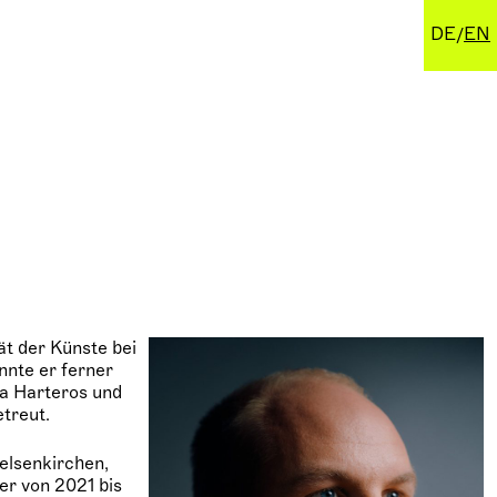
DE
EN
t der Künste bei
nnte er ferner
ja Harteros und
treut.
elsenkirchen,
er von 2021 bis