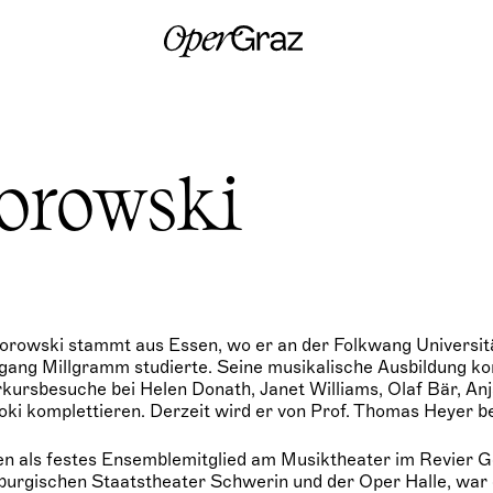
S
k
i
p
t
o
c
o
n
iorowski
t
e
n
t
orowski stammt aus Essen, wo er an der Folkwang Universitä
gang Millgramm studierte. Seine musikalische Ausbildung ko
kursbesuche bei Helen Donath, Janet Williams, Olaf Bär, An
i komplettieren. Derzeit wird er von Prof. Thomas Heyer be
n als festes Ensemblemitglied am Musiktheater im Revier G
rgischen Staatstheater Schwerin und der Oper Halle, war 