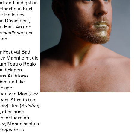
affend und gab in
lpartie in Kurt
ie Rolle des
n Düsseldorf,
in Bari. An der
rschollenen
und
hen.
 Festival Bad
ter Mannheim, die
zum Teatro Regio
 und Hagen.
ins Auditorio
 Dom und die
ipziger
ien wie Max (
Der
der
), Alfredo (
La
now
), Jim (
Aufstieg
), aber auch
onzertbereich
er
, Mendelssohns
Requiem
zu