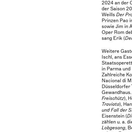
2024 an der O
der Saison 20
Weills
Der Pro
Prinzen Pao 
sowie Jim in 
Oper Rom debü
sang Erik (
Der
Weitere Gast
Ischl, ans Es
Staatsoperett
in Parma und 
Zahlreiche Ko
Nacional di M
Düsseldorfer 
Gewandhaus. 
Freischütz
), 
Traviata
), Han
und Fall der 
Eisenstein (
Di
zählen u. a. d
Lobgesang
, 