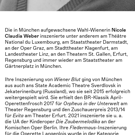
Die in München aufgewachsene Wahl-Wienerin
Nicole
Claudia Weber
inszenierte unter anderem am Théâtre
National du Luxembourg, am Staatstheater Darmstadt,
an der Oper Graz, am Stadttheater Klagenfurt, am
Landestheater Linz, an den Theatern St. Gallen, Erfurt,
Regensburg und immer wieder am Staatstheater am
Gärtnerplatz in München.
Ihre Inszenierung von
Wiener Blut
ging von München
aus auch ans State Academic Theatre Sverdlovsk in
Jekaterinenburg (Russland), wo sie seit 2015 erfolgreich
weitergespielt wird. Sie erhielt den BR-Klassik April-
Operettenfrosch 2017 für
Orpheus in der Unterwelt
am
Theater Regensburg und den Zuschauerpreis 2013/14
für
Evita
am Theater Erfurt. 2021 inszenierte sie u. a.
die UA der Kinderoper
Die Zaubermelodika
an der
Komischen Oper Berlin. Ihre
Fledermaus
-Inszenierung
für die Operette Langenlois wurde in der Kategorie