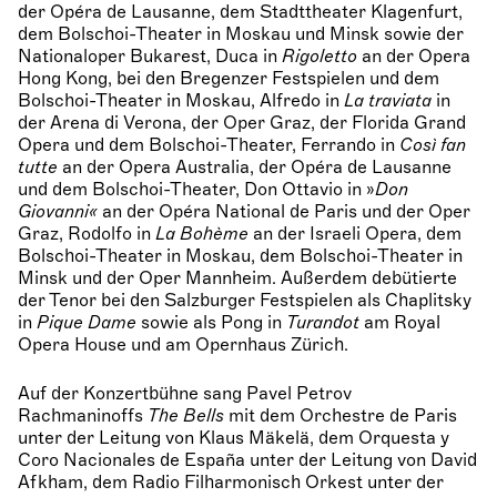
der Opéra de Lausanne, dem Stadttheater Klagenfurt,
dem Bolschoi-Theater in Moskau und Minsk sowie der
Nationaloper Bukarest, Duca in
Rigoletto
an der Opera
Hong Kong, bei den Bregenzer Festspielen und dem
Bolschoi-Theater in Moskau, Alfredo in
La traviata
in
der Arena di Verona, der Oper Graz, der Florida Grand
Opera und dem Bolschoi-Theater, Ferrando in
Così fan
tutte
an der Opera Australia, der Opéra de Lausanne
und dem Bolschoi-Theater, Don Ottavio in »
Don
Giovanni«
an der Opéra National de Paris und der Oper
Graz, Rodolfo in
La Bohème
an der Israeli Opera, dem
Bolschoi-Theater in Moskau, dem Bolschoi-Theater in
Minsk und der Oper Mannheim. Außerdem debütierte
der Tenor bei den Salzburger Festspielen als Chaplitsky
in
Pique Dame
sowie als Pong in
Turandot
am Royal
Opera House und am Opernhaus Zürich.
Auf der Konzertbühne sang Pavel Petrov
Rachmaninoffs
The Bells
mit dem Orchestre de Paris
unter der Leitung von Klaus Mäkelä, dem Orquesta y
Coro Nacionales de España unter der Leitung von David
Afkham, dem Radio Filharmonisch Orkest unter der