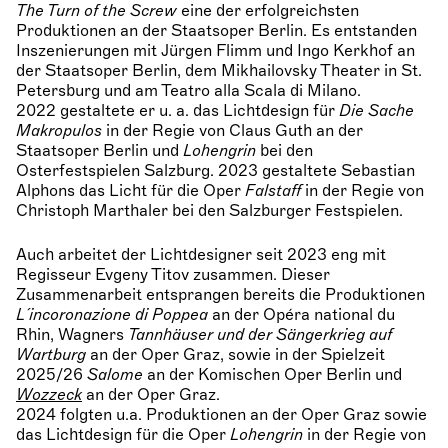
The Turn of the Screw
eine der erfolgreichsten
Produktionen an der Staatsoper Berlin. Es entstanden
Inszenierungen mit Jürgen Flimm und Ingo Kerkhof an
der Staatsoper Berlin, dem Mikhailovsky Theater in St.
Petersburg und am Teatro alla Scala di Milano.
2022 gestaltete er u. a. das Lichtdesign für
Die Sache
Makropulos
in der Regie von Claus Guth an der
Staatsoper Berlin und
Lohengrin
bei den
Osterfestspielen Salzburg. 2023 gestaltete Sebastian
Alphons das Licht für die Oper
Falstaff
in der Regie von
Christoph Marthaler bei den Salzburger Festspielen.
Auch arbeitet der Lichtdesigner seit 2023 eng mit
Regisseur Evgeny Titov zusammen. Dieser
Zusammenarbeit entsprangen bereits die Produktionen
L´incoronazione di Poppea
an der Opéra national du
Rhin, Wagners
Tannhäuser und der Sängerkrieg auf
Wartburg
an der Oper Graz, sowie in der Spielzeit
2025/26
Salome
an der Komischen Oper Berlin und
Wozzeck
an der Oper Graz.
2024 folgten u.a. Produktionen an der Oper Graz sowie
das Lichtdesign für die Oper
Lohengrin
in der Regie von