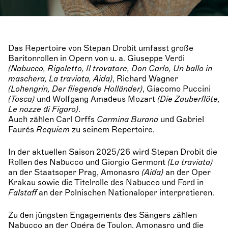
Das Repertoire von Stepan Drobit umfasst große
Baritonrollen in Opern von u. a. Giuseppe Verdi
(Nabucco, Rigoletto, Il trovatore, Don Carlo, Un ballo in
maschera, La traviata, Aida)
, Richard Wagner
(Lohengrin, Der fliegende Holländer)
, Giacomo Puccini
(Tosca)
und Wolfgang Amadeus Mozart
(Die Zauberflöte,
Le nozze di Figaro)
.
Auch zählen Carl Orffs
Carmina Burana
und Gabriel
Faurés
Requiem
zu seinem Repertoire.
In der aktuellen Saison 2025/26 wird Stepan Drobit die
Rollen des Nabucco und Giorgio Germont
(La traviata)
an der Staatsoper Prag, Amonasro
(Aida)
an der Oper
Krakau sowie die Titelrolle des Nabucco und Ford in
Falstaff
an der Polnischen Nationaloper interpretieren.
Zu den jüngsten Engagements des Sängers zählen
Nabucco an der Opéra de Toulon, Amonasro und die