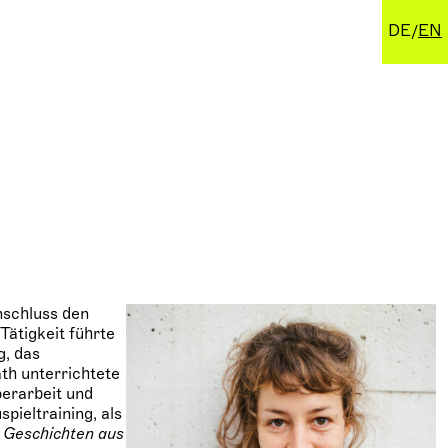
DE
EN
nschluss den
ätigkeit führte
g, das
th unterrichtete
perarbeit und
pieltraining, als
i
Geschichten aus