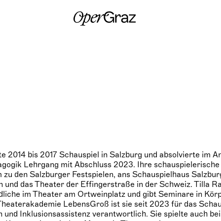
S
k
i
p
t
o
c
o
n
t
e
n
t
rte 2014 bis 2017 Schauspiel in Salzburg und absolvierte im A
ogik Lehrgang mit Abschluss 2023. Ihre schauspielerische T
 zu den Salzburger Festspielen, ans Schauspielhaus Salzbur
 und das Theater der Effingerstraße in der Schweiz. Tilla Ra
dliche im Theater am Ortweinplatz und gibt Seminare in Kör
heaterakademie LebensGroß ist sie seit 2023 für das Schaus
und Inklusionsassistenz verantwortlich. Sie spielte auch be