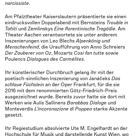
narcissiste
.
Am Pfalztheater Kaiserslautern präsentierte sie einen
eindrucksvollen Doppelabend mit Bernsteins
Trouble in
Tahiti
und Zemlinskys
Eine florentinische Trag
ö
die
. Am
Theater Aachen verantwortete sie unter anderem
Inszenierungen von Leo Blechs
Alpenk
ö
nig und
Menschenfeind
, die Uraufführung von Anno Schreiers
Der Zauberer von Oz
, Mozarts
Cos
ì
fan tutte
sowie
Poulencs
Dialogues des Carmé
lites
.
Ihr künstlerischer Durchbruch gelang ihr mit der
poetisch-sinnlichen Inszenierung von Janáčeks
Das
schlaue Füchslein
an der Oper Frankfurt, für die sie
2016 mit dem renommierten Götz-Friedrich-Preis
ausgezeichnet wurde. Bereits zuvor hatte sie dort mit
Werken wie Aulis Sallinens
Barabbas Dialoge
und
Monteverdis
L
’
incoronazione di Poppea
starke Akzente
gesetzt.
Ihr Regiestudium absolvierte Ute M. Engelhardt an der
Hochschule für Musik und darstellende Kunst Wien, wo