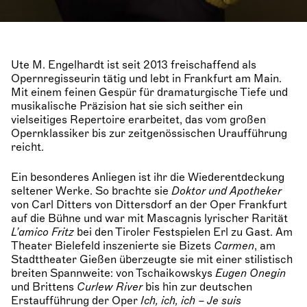
Ute M. Engelhardt ist seit 2013 freischaffend als
Opernregisseurin tätig und lebt in Frankfurt am Main.
Mit einem feinen Gespür für dramaturgische Tiefe und
musikalische Präzision hat sie sich seither ein
vielseitiges Repertoire erarbeitet, das vom großen
Opernklassiker bis zur zeitgenössischen Uraufführung
reicht.
Ein besonderes Anliegen ist ihr die Wiederentdeckung
seltener Werke. So brachte sie
Doktor und Apotheker
von Carl Ditters von Dittersdorf an der Oper Frankfurt
auf die Bühne und war mit Mascagnis lyrischer Rarität
L
’
amico Fritz
bei den Tiroler Festspielen Erl zu Gast. Am
Theater Bielefeld inszenierte sie Bizets
Carmen
, am
Stadttheater Gießen überzeugte sie mit einer stilistisch
breiten Spannweite: von Tschaikowskys
Eugen Onegin
und Brittens
Curlew River
bis hin zur deutschen
Erstaufführung der Oper
Ich, ich, ich –
Je suis