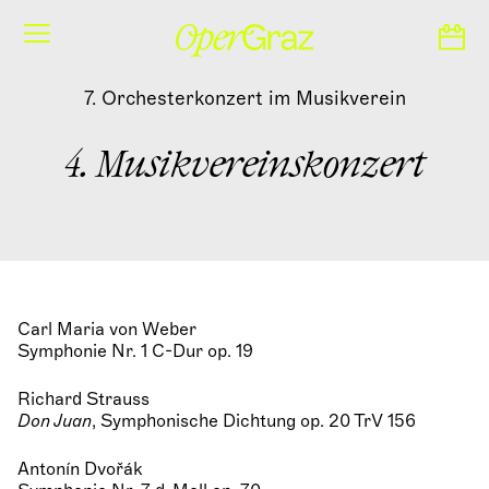
S
k
i
p
7. Orchesterkonzert im Musikverein
t
o
c
4. Musikvereinskonzert
o
n
t
e
n
t
Carl Maria von Weber
Symphonie Nr. 1 C-Dur op. 19
Richard Strauss
Don Juan
, Symphonische Dichtung op. 20 TrV 156
Antonín Dvořák