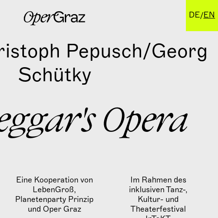
DE
EN
ristoph Pepusch/Georg
Schütky
eggar's Opera
Eine Kooperation von
Im Rahmen des
LebenGroß,
inklusiven Tanz-,
Planetenparty Prinzip
Kultur- und
und Oper Graz
Theaterfestival