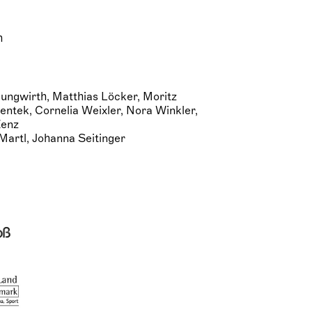
h
Jungwirth, Matthias Löcker, Moritz
lentek, Cornelia Weixler, Nora Winkler,
Zenz
Martl, Johanna Seitinger