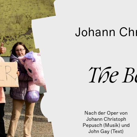
S
k
i
p
t
Johann Ch
o
c
o
n
t
e
n
The B
t
Nach der Oper von
Johann Christoph
Pepusch (Musik) und
John Gay (Text)