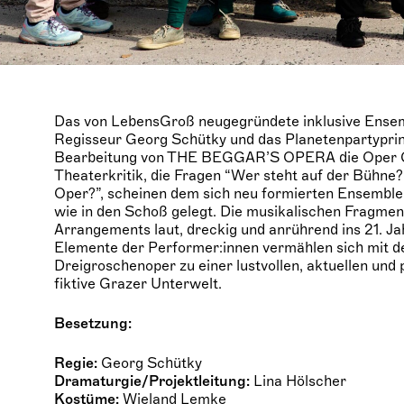
Das von LebensGroß neugegründete inklusive Ense
Regisseur Georg Schütky und das Planetenpartyprin
Bearbeitung von THE BEGGAR’S OPERA die Oper Gra
Theaterkritik, die Fragen “Wer steht auf der Bühne?
Oper?”, scheinen dem sich neu formierten Ensemble
wie in den Schoß gelegt. Die musikalischen Fragme
Arrangements laut, dreckig und anrührend ins 21. J
Elemente der Performer:innen vermählen sich mit 
Dreigroschenoper zu einer lustvollen, aktuellen und 
fiktive Grazer Unterwelt.
Besetzung:
Regie:
Georg Schütky
Dramaturgie/Projektleitung:
Lina Hölscher
Kostüme:
Wieland Lemke