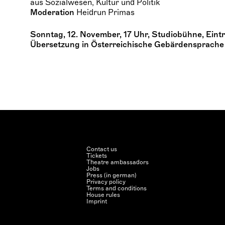
aus Sozialwesen, Kultur und Politik
Moderation
Heidrun Primas
Sonntag, 12. November, 17 Uhr, Studiobühne, Eintrit
Übersetzung in Österreichische Gebärdensprache
Contact us
Tickets
Theatre ambassadors
Jobs
Press (in german)
Privacy policy
Terms and conditions
House rules
Imprint