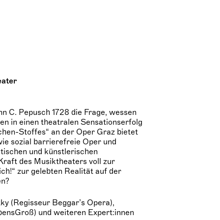
eater
nn C. Pepusch 1728 die Frage, wessen
en in einen theatralen Sensationserfolg
chen-Stoffes“ an der Oper Graz bietet
ie sozial barrierefreie Oper und
tischen und künstlerischen
raft des Musiktheaters voll zur
ich!“ zur gelebten Realität auf der
en?
ky (Regisseur Beggar’s Opera),
bensGroß) und weiteren Expert:innen