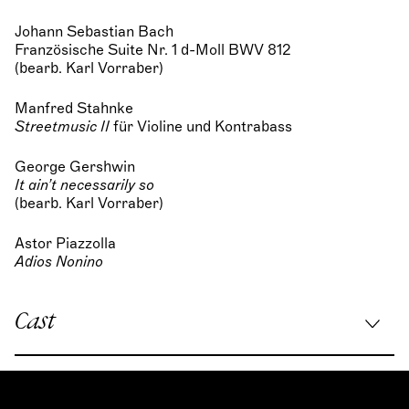
Johann Sebastian Bach
Französische Suite Nr. 1 d-Moll BWV 812
(bearb. Karl Vorraber)
Manfred Stahnke
Streetmusic II
für Violine und Kontrabass
George Gershwin
It ain’t necessarily so
(bearb. Karl Vorraber)
Astor Piazzolla
Adios Nonino
Cast
Violin:
Karl Vorraber
Viola:
Elissaveta Staneva-Vogl