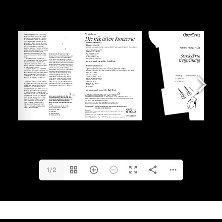
Kontrabass:
Lenard Liebert
1/2