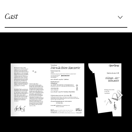
Cast
Viola:
Elissaveta Staneva-Vogl
Violoncello:
Bernhard Vogl
Klavier:
Anton Bashynskyi