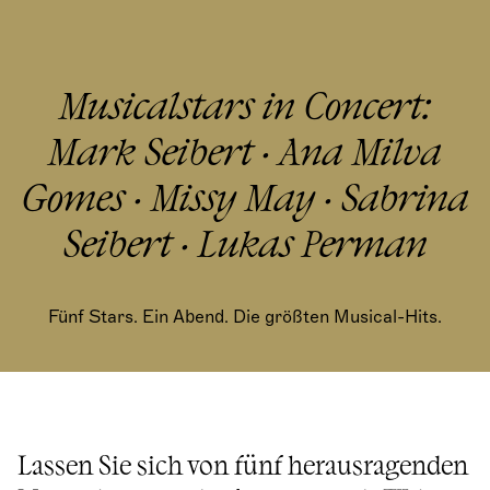
Musicalstars in Concert:
Mark Seibert · Ana Milva
Gomes · Missy May · Sabrina
Seibert · Lukas Perman
Fünf Stars. Ein Abend. Die größten Musical-Hits.
Lassen Sie sich von fünf herausragenden