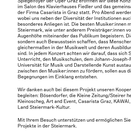
Spiegelfoyer der Oper Graz eröffnen wir diese Konze
im Salon des Klavierhauses Fiedler und das gemei
der Firma Casarista in Graz statt. Pro Abend werde
wobei uns neben der Diversität der Institutionen auc
besonderes Anliegen ist. Die besten Musiker:innen 
Steiermark, wie unter anderem Preisträger:innen von
Augenhöhe miteinander das Publikum begeistern. Dies
sondern auch Bewusstsein schaffen, dass Mensche
gleichermaßen in der Musikwelt und deren Ausbildu
sind. In jedem Konzert achten wir darauf, dass sich
Unterricht, den Musikschulen, dem Johann-Joseph-
Universität für Musik und Darstellende Kunst aust
zwischen den Musiker:innen zu fördern, sollen aus d
Begegnungen im Einklang entstehen.
Wir danken auch bei diesem Projekt unseren Koopera
begleiten: Bösendorfer, die Kleine Zeitung/Steirer he
Kleinoscheg, Art and Event, Casarista Graz, KAWAI,
Land Steiermark-Kultur.
Mit Ihrem Besuch unterstützen und ermöglichen Sie 
Projekte in der Steiermark.