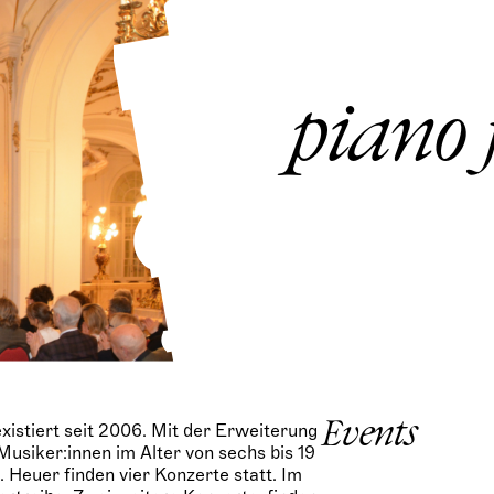
S
k
i
p
t
piano 
o
c
o
n
t
e
n
t
xistiert seit 2006. Mit der Erweiterung
Events
usiker:innen im Alter von sechs bis 19
. Heuer finden vier Konzerte statt. Im