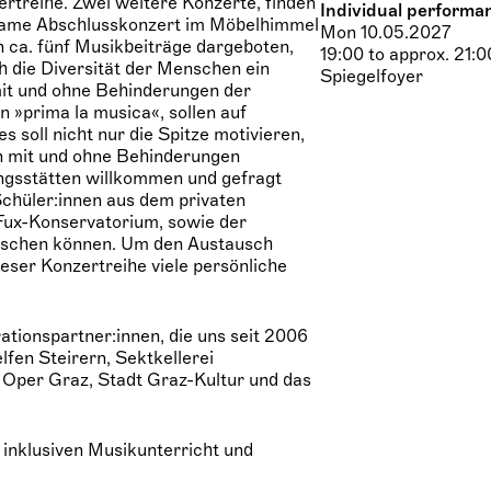
rtreihe. Zwei weitere Konzerte, finden
Individual performa
nsame Abschlusskonzert im Möbelhimmel
Mon 10.05.2027
n ca. fünf Musikbeiträge dargeboten,
19:00 to approx. 21:0
h die Diversität der Menschen ein
Spiegelfoyer
mit und ohne Behinderungen der
 »prima la musica«, sollen auf
 soll nicht nur die Spitze motivieren,
n mit und ohne Behinderungen
ngsstätten willkommen und gefragt
 Schüler:innen aus dem privaten
Fux-Konservatorium, sowie der
auschen können. Um den Austausch
ieser Konzertreihe viele persönliche
tionspartner:innen, die uns seit 2006
lfen Steirern, Sektkellerei
 Oper Graz, Stadt Graz-Kultur und das
inklusiven Musikunterricht und