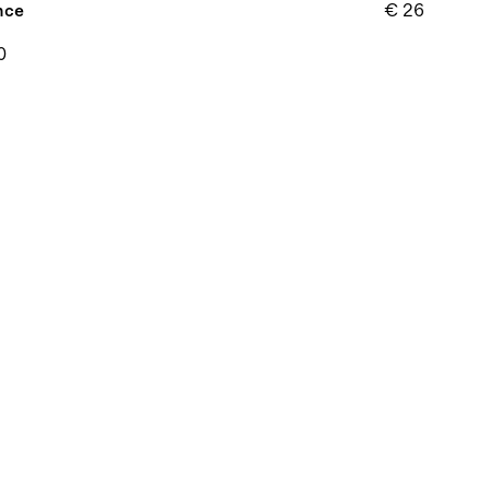
nce
€ 26
0