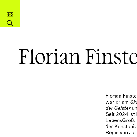
Florian Finst
Florian Finst
war er am
Sk
der Geister
un
Seit 2024 ist
LebensGroß. E
der Kunstuniv
Regie von Jul