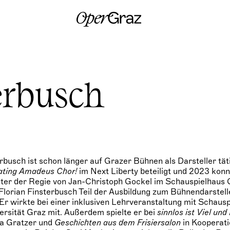
S
k
i
p
t
o
c
o
n
erbusch
t
e
n
t
erbusch ist schon länger auf Grazer Bühnen als Darsteller tät
ating Amadeus Chor!
im Next Liberty beteiligt und 2023 konn
ter der Regie von Jan-Christoph Gockel im Schauspielhaus 
 Florian Finsterbusch Teil der Ausbildung zum Bühnendarstell
r wirkte bei einer inklusiven Lehrveranstaltung mit Schaus
ersität Graz mit. Außerdem spielte er bei
sinnlos ist Viel und
ia Gratzer und
Geschichten aus dem Frisiersalon
in Kooperat