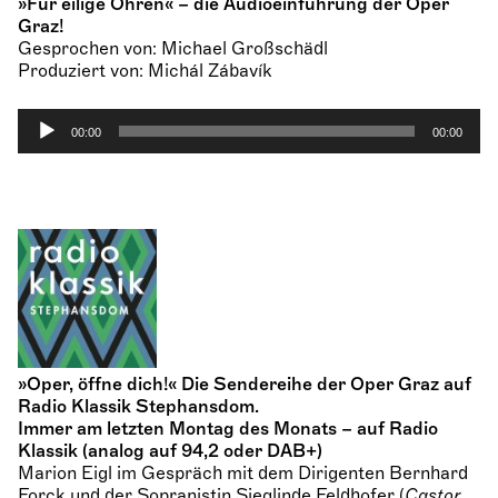
»Für eilige Ohren« – die Audioeinführung der Oper
Graz!
Gesprochen von: Michael Großschädl
Produziert von: Michál Zábavík
A
00:00
00:00
u
d
i
o
-
P
l
a
y
e
r
»Oper, öffne dich!« Die Sendereihe der Oper Graz auf
Radio Klassik Stephansdom.
Immer am letzten Montag des Monats – auf Radio
Klassik (analog auf 94,2 oder DAB+)
Marion Eigl
im Gespräch mit dem Dirigenten
Bernhard
Forck
und der Sopranistin
Sieglinde Feldhofer
(
Castor