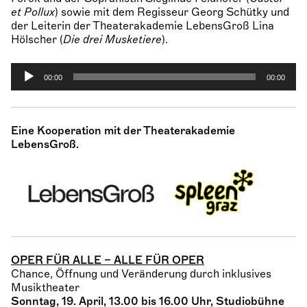
et Pollux
) sowie mit dem Regisseur
Georg Schütky
und
der Leiterin der
Theaterakademie LebensGroß
Lina
Hölscher
(
Die drei Musketiere
).
A
00:00
00:00
u
d
i
o
Eine Kooperation mit der Theaterakademie
-
LebensGroß.
P
l
a
y
e
r
OPER FÜR ALLE – ALLE FÜR OPER
Chance, Öffnung und Veränderung durch inklusives
Musiktheater
Sonntag, 19. April, 13.00 bis 16.00 Uhr, Studiobühne