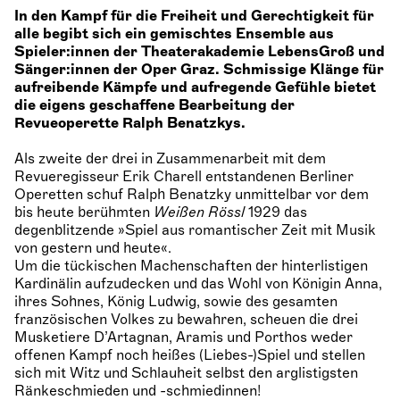
In den Kampf für die Freiheit und Gerechtigkeit für
alle begibt sich ein gemischtes Ensemble aus
Spieler:innen der Theaterakademie LebensGroß und
Sänger:innen der Oper Graz. Schmissige Klänge für
aufreibende Kämpfe und aufregende Gefühle bietet
die eigens geschaffene Bearbeitung der
Revueoperette Ralph Benatzkys.
Als zweite der drei in Zusammenarbeit mit dem
Revueregisseur Erik Charell entstandenen Berliner
Operetten schuf Ralph Benatzky unmittelbar vor dem
bis heute berühmten
Weißen Rössl
1929 das
degenblitzende »Spiel aus romantischer Zeit mit Musik
von gestern und heute«.
Um die tückischen Machenschaften der hinterlistigen
Kardinälin aufzudecken und das Wohl von Königin Anna,
ihres Sohnes, König Ludwig, sowie des gesamten
französischen Volkes zu bewahren, scheuen die drei
Musketiere D’Artagnan, Aramis und Porthos weder
offenen Kampf noch heißes (Liebes-)Spiel und stellen
sich mit Witz und Schlauheit selbst den arglistigsten
Ränkeschmieden und -schmiedinnen!