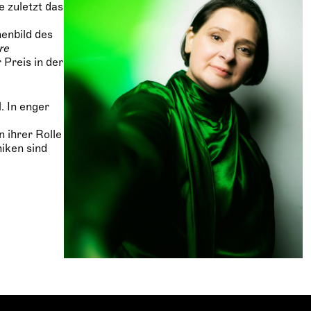
 zuletzt das
nenbild des
re
Preis in der
. In enger
 ihrer Rolle
niken sind