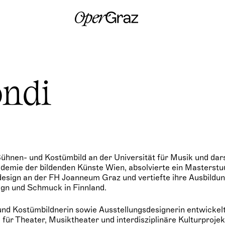
S
k
i
p
t
o
c
o
n
ondi
t
e
n
t
Bühnen- und Kostümbild an der Universität für Musik und dar
demie der bildenden Künste Wien, absolvierte ein Masterstu
sign an der FH Joanneum Graz und vertiefte ihre Ausbildu
ign und Schmuck in Finnland.
und Kostümbildnerin sowie Ausstellungsdesignerin entwickelt
für Theater, Musiktheater und interdisziplinäre Kulturprojek