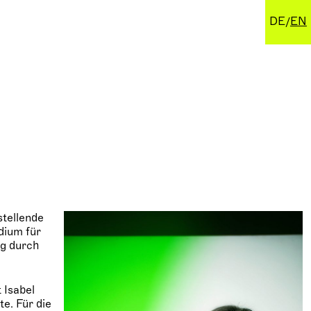
DE
EN
stellende
dium für
ng durch
 Isabel
te. Für die