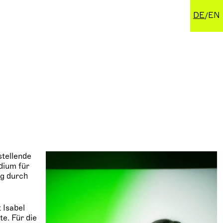
DE
EN
stellende
dium für
ng durch
 Isabel
te. Für die