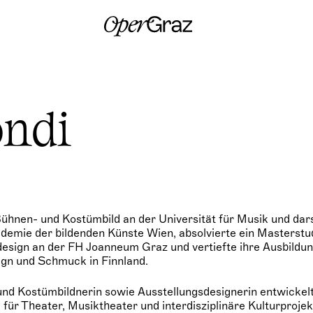
S
k
i
p
t
o
c
o
n
ondi
t
e
n
t
Bühnen- und Kostümbild an der Universität für Musik und dar
demie der bildenden Künste Wien, absolvierte ein Masterstu
sign an der FH Joanneum Graz und vertiefte ihre Ausbildu
ign und Schmuck in Finnland.
und Kostümbildnerin sowie Ausstellungsdesignerin entwickelt
für Theater, Musiktheater und interdisziplinäre Kulturprojek