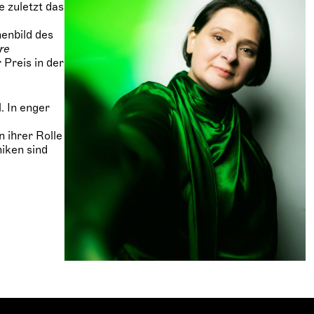
 zuletzt das
nenbild des
re
Preis in der
. In enger
 ihrer Rolle
niken sind