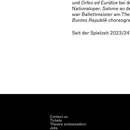
und
Orfeo ed Euridice
bei d
Nationaloper,
Salome
an de
war Ballettmeister am Thea
Buntes Republik
choreogra
Seit der Spielzeit 2023/24
Contact us
Tickets
Theatre ambassadors
Jobs