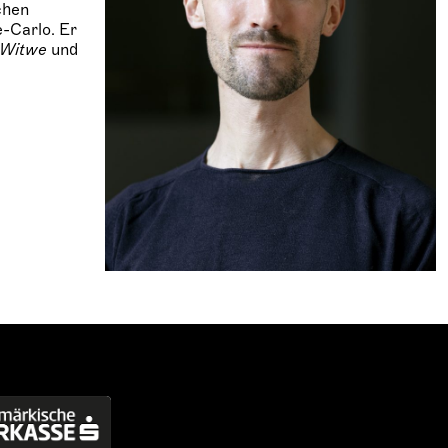
chen
-Carlo. Er
e Witwe
und