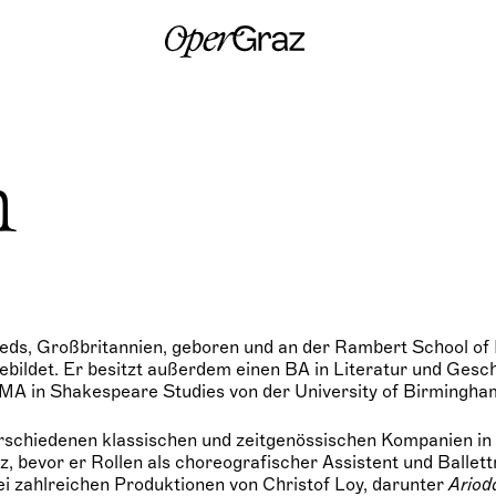
S
k
i
p
t
o
c
o
n
n
t
e
n
t
ds, Großbritannien, geboren und an der Rambert School of 
ildet. Er besitzt außerdem einen BA in Literatur und Gesch
 MA in Shakespeare Studies von der University of Birmingha
rschiedenen klassischen und zeitgenössischen Kompanien in
, bevor er Rollen als choreografischer Assistent und Ballet
ei zahlreichen Produktionen von Christof Loy, darunter
Ariod