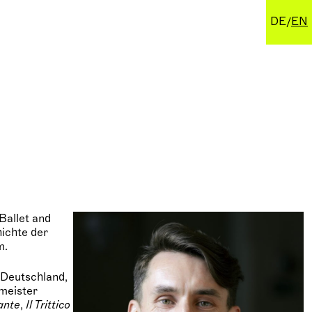
DE
EN
Ballet and
ichte der
m.
 Deutschland,
tmeister
ante
,
Il Trittico