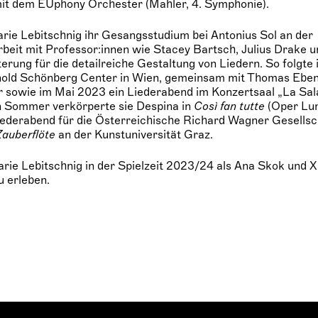
it dem EUphony Orchester (Mahler, 4. Symphonie).
rie Lebitschnig ihr Gesangsstudium bei Antonius Sol an der
rbeit mit Professor:innen wie Stacey Bartsch, Julius Drake u
terung für die detailreiche Gestaltung von Liedern. So folgte
nold Schönberg Center in Wien, gemeinsam mit Thomas Eben
r sowie im Mai 2023 ein Liederabend im Konzertsaal „La Sal
en Sommer verkörperte sie Despina in
Così fan tutte
(Oper Lu
ederabend für die Österreichische Richard Wagner Gesellsc
Zauberflöte
an der Kunstuniversität Graz.
rie Lebitschnig in der Spielzeit 2023/24 als Ana Skok und X
u erleben.