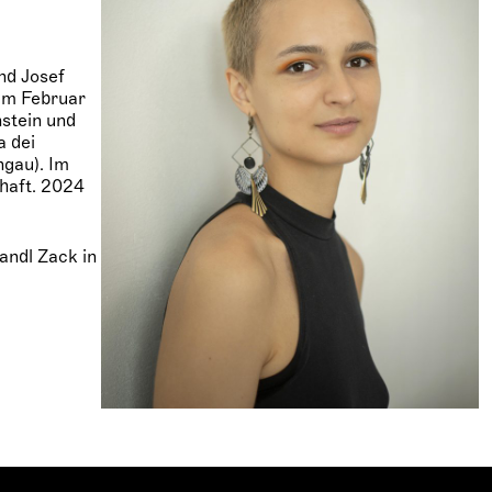
nd Josef
 im Februar
stein und
a dei
ngau). Im
haft. 2024
andl Zack in