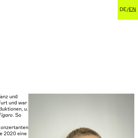
DE
EN
Tanz und
furt und war
duktionen, u.
Figaro
. So
 konzertanten
ie 2020 eine