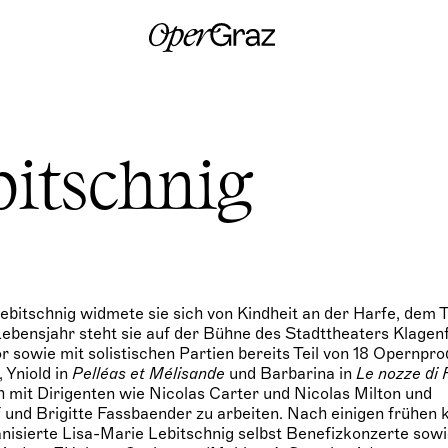
S
k
i
p
t
o
c
o
n
bitschnig
t
e
n
t
ebitschnig widmete sie sich von Kindheit an der Harfe, dem 
Lebensjahr steht sie auf der Bühne des Stadttheaters Klagen
r sowie mit solistischen Partien bereits Teil von 18 Opernpro
, Yniold in
Pelléas et Mélisande
und Barbarina in
Le nozze di 
h mit Dirigenten wie Nicolas Carter und Nicolas Milton und
 und Brigitte Fassbaender zu arbeiten. Nach einigen frühen
isierte Lisa-Marie Lebitschnig selbst Benefizkonzerte sow