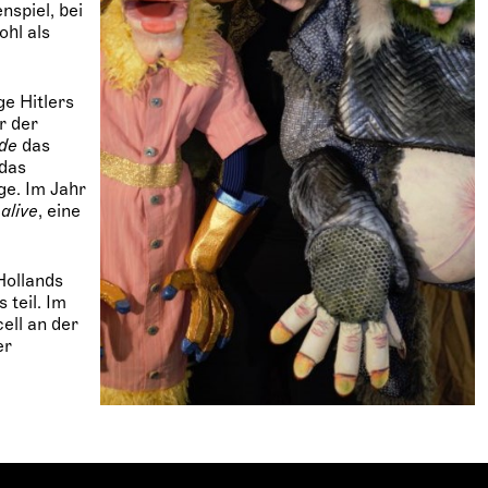
spiel, bei
hl als
ge Hitlers
r der
de
das
 das
ge. Im Jahr
 alive
, eine
Hollands
 teil. Im
ell an der
er