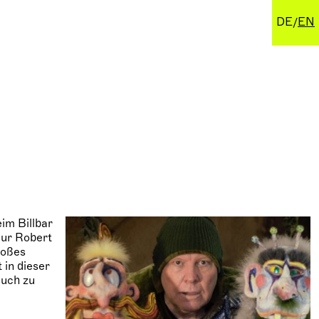
DE
EN
im Billbar
eur Robert
roßes
 in dieser
auch zu