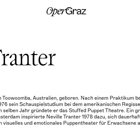
S
k
i
p
t
o
c
o
n
Tranter
t
e
n
t
in Toowoomba, Australien, geboren. Nach einem Praktikum be
1976 sein Schauspielstudium bei dem amerikanischen Regiss
im selben Jahr gründete er das Stuffed Puppet Theatre. Ein g
sterdam inspirierte Neville Tranter 1978 dazu, sich dauerhaft
in visuelles und emotionales Puppentheater für Erwachsene 