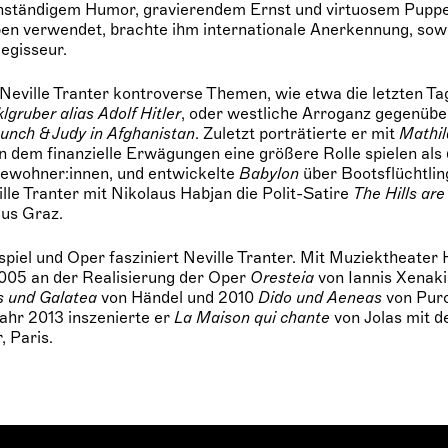
nständigem Humor, gravierendem Ernst und virtuosem Puppen
en verwendet, brachte ihm internationale Anerkennung, sowo
Regisseur.
Neville Tranter kontroverse Themen, wie etwa die letzten Ta
lgruber alias Adolf Hitler
, oder westliche Arroganz gegenübe
unch & Judy in Afghanistan
. Zuletzt porträtierte er mit
Mathil
n dem finanzielle Erwägungen eine größere Rolle spielen als
ewohner:innen, und entwickelte
Babylon
über Bootsflüchtlin
lle Tranter mit Nikolaus Habjan die Polit-Satire
The Hills are
us Graz.
iel und Oper fasziniert Neville Tranter. Mit Muziektheater 
005 an der Realisierung der Oper
Oresteia
von Iannis Xenakis
s und Galatea
von Händel und 2010
Dido und Aeneas
von Purc
ahr 2013 inszenierte er
La Maison qui chante
von Jolas mit d
 Paris.