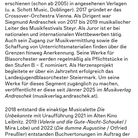
erschienen (schon ab 2005) in angesehenen Verlagen
(u. a. Schott Music, Doblinger). 2017 gründet er das
Crossover-Orchestra Vienna. Als Dirigent war
Siegmund Andraschek von 2017 bis 2019 musikalischer
Leiter des Musikfestivals Steyr. Als Juror ist er bei
nationalen und internationalen Wettbewerben tätig.
Auch sein Zugang zur Musikvermittlung sowie die
Schaffung von Unterrichtsmaterialien finden über die
Grenzen hinweg Anerkennung. Seine Werke für
Blasorchester werden regelmäßig als Pflichtstücke in
den Stufen B – E nominiert. Als Herzensprojekt
begleitete er über ein Jahrzehnt erfolgreich das
Landesjugendblasorchester Steiermark. Um seine
Werke für dieses Segment zugänglich zu machen,
veröffentlicht er diese seit Jänner 2025 im
Musikverlag
Andraschek
(musikverlag.andraschek.at).
2018 entstand die einaktige Musicalette
Die
Unbekannte
mit Uraufführung 2021 im Alten Kino
Leibnitz. 2019 (
Valerie und die Gute-Nacht-Schaukel
/
Mira Lobe) und 2022 (
Die dumme Augustine
/ Otfried
Preußler) entstanden Buchvertonungen im Auftrag der