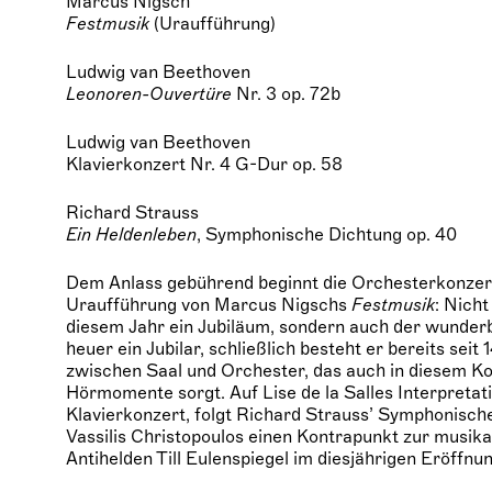
Marcus Nigsch
Festmusik
(Uraufführung)
Ludwig van Beethoven
Leonoren-Ouvertüre
Nr. 3 op. 72b
Ludwig van Beethoven
Klavierkonzert Nr. 4 G-Dur op. 58
Richard Strauss
Ein Heldenleben
, Symphonische Dichtung op. 40
Dem Anlass gebührend beginnt die Orchesterkonzert
Uraufführung von Marcus Nigschs
Festmusik
: Nicht
diesem Jahr ein Jubiläum, sondern auch der wunderb
heuer ein Jubilar, schließlich besteht er bereits sei
zwischen Saal und Orchester, das auch in diesem K
Hörmomente sorgt. Auf Lise de la Salles Interpreta
Klavierkonzert, folgt Richard Strauss’ Symphonisc
Vassilis Christopoulos einen Kontrapunkt zur musika
Antihelden Till Eulenspiegel im diesjährigen Eröffn