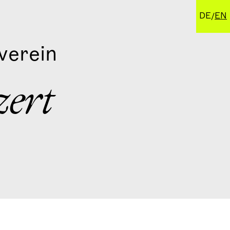
DE
EN
verein
zert