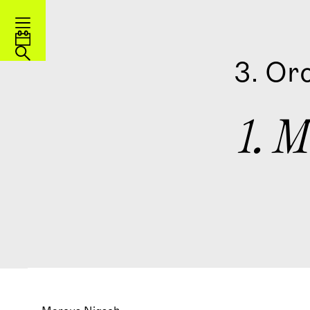
3. Or
1. 