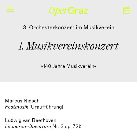
S
k
i
p
3. Orchesterkonzert im Musikverein
t
o
c
1. Musikvereinskonzert
o
n
t
e
»140 Jahre Musikverein«
n
t
Marcus Nigsch
Festmusik
(Uraufführung)
Ludwig van Beethoven
Leonoren-Ouvertüre
Nr. 3 op. 72b