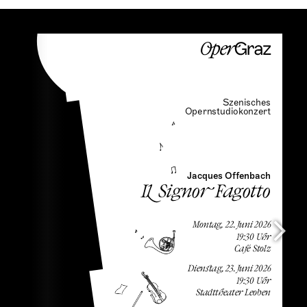
Arrangement & Musikalische Leitung:
Stefan Birnhuber
Stage direction:
Christian Thausing
Ausstattung:
Hanna Sophie Stejskal
Dramaturgy:
Laura Bruckner
Bertolucci, ein Musikliebhaber:
Ivan Oreščanin
Bacòlo, Freund der Familie:
Jianwei Liu
Caramello, Antiquitätenhändler:
Will Frost
Fabricia, Clorindas Geliebte:
Neira Muhić
Clorinda, Bertoluccis Tochter:
Ivana Jaeckel
Moschetta, Freundin der Familie:
Katharina Melnikova
Instrumentalisten:
Theresa Vorreiter
/
Fran Povijač
/
Kateryna Telina