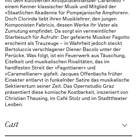
mit dem kultivierten Antiquitätenhändler Caramello –
einem Kenner klassischer Musik und Mitglied der
»Staatlichen Akademie für Pompejanische Amphoren«.
Doch Clorinda liebt ihren Musiklehrer, den jungen
Komponisten Fabricio, dessen Werke ihr Vater als
Zumutung empfindet. Da sorgt ein vermeintlicher
Starbesuch für Aufruhr: Der gefeierte Musiker Fagotto
erscheint als Trauzeuge – in Wahrheit jedoch steckt
Bertoluccis verschlagener Diener Bacolo unter der
Perücke. Was folgt, ist ein Feuerwerk aus Täuschung,
Eitelkeit und musikalischen Rivalitäten, das im
handfesten Streit der »Fagottianer« und
»Caramellianer« gipfelt. Jacques Offenbachs früher
Einakter entlarvt in funkelnder Satire das musikalische
Sektierertum seiner Zeit. Das Opernstudio Graz
präsentiert diese komische Kostbarkeit, inszeniert von
Christian Thausing, im Café Stolz und im Stadttheater
Leoben.
Cast