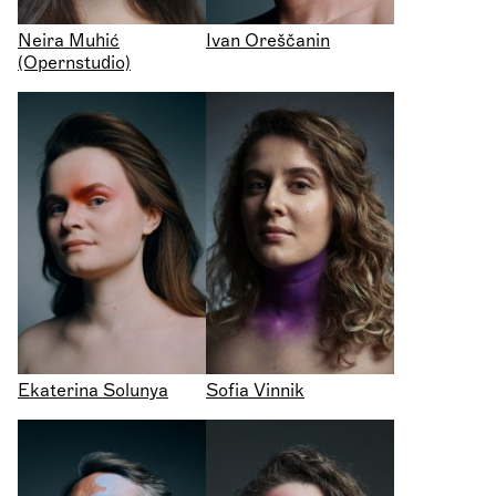
Neira Muhić
Ivan Oreščanin
(Opernstudio)
Ekaterina Solunya
Sofia Vinnik