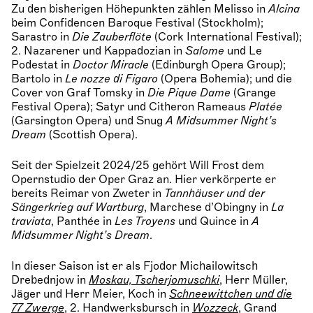
Zu den bisherigen Höhepunkten zählen Melisso in
Alcina
beim Confidencen Baroque Festival (Stockholm);
Sarastro in
Die Zauberflöte
(Cork International Festival);
2. Nazarener und Kappadozian in
Salome
und Le
Podestat in
Doctor Miracle
(Edinburgh Opera Group);
Bartolo in
Le nozze di Figaro
(Opera Bohemia); und die
Cover von Graf Tomsky in
Die Pique Dame
(Grange
Festival Opera); Satyr und Citheron Rameaus
Platée
(Garsington Opera) und Snug
A Midsummer Night’s
Dream
(Scottish Opera).
Seit der Spielzeit 2024/25 gehört Will Frost dem
Opernstudio der Oper Graz an. Hier verkörperte er
bereits Reimar von Zweter in
Tannhäuser und der
Sängerkrieg auf Wartburg
, Marchese d’Obingny in
La
traviata
, Panthée in
Les Troyens
und Quince in
A
Midsummer Night’s Dream
.
In dieser Saison ist er als Fjodor Michailowitsch
Drebednjow in
Moskau, Tscherjomuschki
, Herr Müller,
Jäger und Herr Meier, Koch in
Schneewittchen und die
77 Zwerge
, 2. Handwerksbursch in
Wozzeck
, Grand