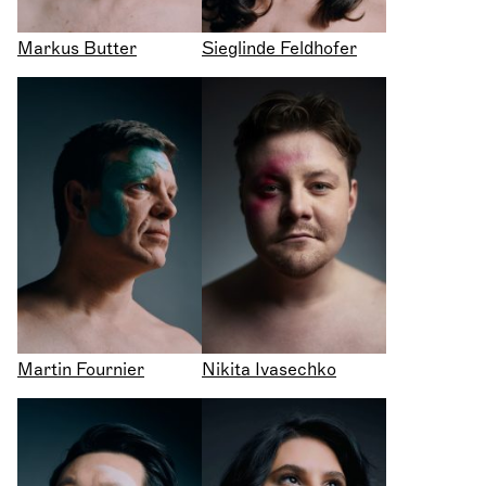
Markus Butter
Sieglinde Feldhofer
Martin Fournier
Nikita Ivasechko