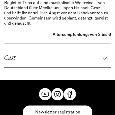
Begleitet Trina auf eine musikalische Weltreise – von
Deutschland über Mexiko und Japan bis nach Graz –
und helft ihr dabei, ihre Angst vor dem Unbekannten zu
überwinden. Gemeinsam wird geplant, getanzt, gereist
und gelauscht.
Altersempfehlung: von 3 bis 6
Cast
Konzeption und Inszenierung:
Phaedra Brenke
/
Mattia Scassellati
Karl Kolumbus (Violine):
Caius Hiticaș
Martin Magellan (Violine):
Simon Petek
Henrie Humboldt (Violine):
Teruhisa Hiraki
Newsletter registration
Trina Travel:
Phaedra Brenke