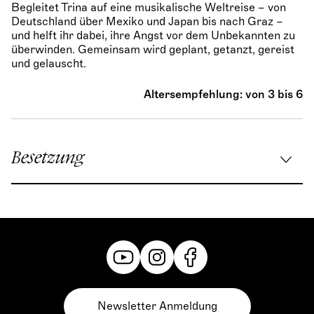
Begleitet Trina auf eine musikalische Weltreise – von
Deutschland über Mexiko und Japan bis nach Graz –
und helft ihr dabei, ihre Angst vor dem Unbekannten zu
überwinden. Gemeinsam wird geplant, getanzt, gereist
und gelauscht.
Altersempfehlung: von 3 bis 6
Besetzung
Konzeption und Inszenierung:
Phaedra Brenke
/
Mattia Scassellati
Karl Kolumbus (Violine):
Caius Hiticaș
Martin Magellan (Violine):
Simon Petek
Henrie Humboldt (Violine):
Teruhisa Hiraki
Newsletter Anmeldung
Trina Travel:
Phaedra Brenke