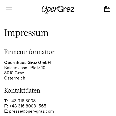
S
k
i
p
t
o
Impressum
c
o
n
t
Firmeninformation
e
n
Opernhaus Graz GmbH
t
Kaiser-​Josef-Platz 10
8010 Graz
Österreich
Kontaktdaten
T:
+43 316 8008
F:
+43 316 8008 1565
E:
presse@oper-graz.com