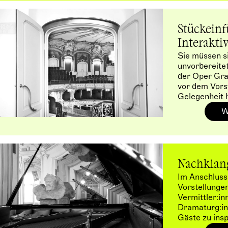
Stückein
Interakti
Sie müssen si
unvorbereitet
der Oper Gra
vor dem Vors
Gelegenheit h
Stück Ihrer W
W
Nachklan
Im Anschluss
Vorstellunge
Vermittler:in
Dramaturg:in
Gäste zu ins