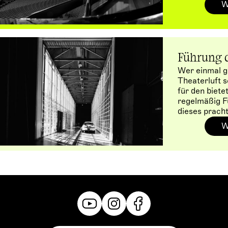
Gesprächen 
W
Musiktheater
Führung d
Wer einmal g
Theaterluft 
für den biete
regelmäßig F
dieses prach
W