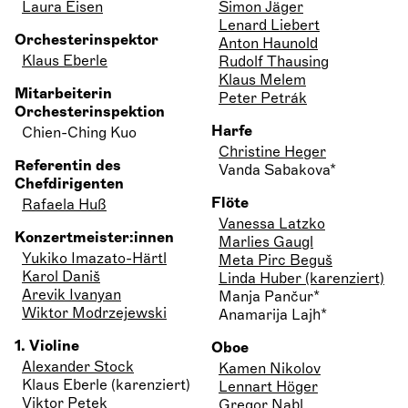
Laura Eisen
Simon Jäger
Lenard Liebert
Orchesterinspektor
Anton Haunold
Klaus Eberle
Rudolf Thausing
Klaus Melem
Mitarbeiterin
Peter Petrák
Orchesterinspektion
Harfe
Chien-Ching Kuo
Christine Heger
Referentin des
Vanda Sabakova*
Chefdirigenten
Flöte
Rafaela Huß
Vanessa Latzko
Konzertmeister:innen
Marlies Gaugl
Yukiko Imazato-Härtl
Meta Pirc Beguš
Karol Daniš
Linda Huber (karenziert)
Arevik Ivanyan
Manja Pančur*
Wiktor Modrzejewski
Anamarija Lajh*
1. Violine
Oboe
Alexander Stock
Kamen Nikolov
Klaus Eberle (karenziert)
Lennart Höger
Viktor Petek
Gregor Nabl