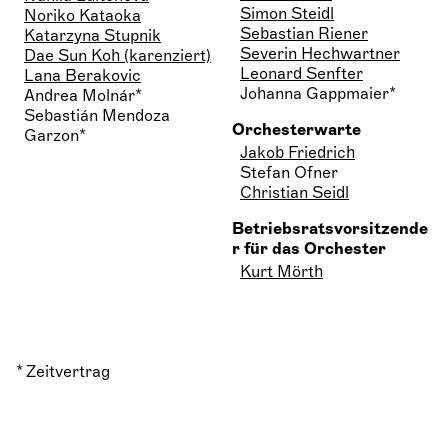
Simon Steidl
Noriko Kataoka
Sebastian Riener
Katarzyna Stupnik
Severin Hechwartner
Dae Sun Koh (karenziert)
Leonard Senfter
Lana Berakovic
Johanna Gappmaier*
Andrea Molnár*
Sebastián Mendoza
Orchesterwarte
Garzon*
Jakob Friedrich
Stefan Ofner
Christian Seidl
Betriebsratsvorsitzende
r für das Orchester
Kurt Mörth
* Zeitvertrag