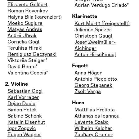
Elizaveta Goldort
Adrian Verdugo Criado*
Roman Rovenkov
Klarinette
Halyna Bila (karenziert)
Moeko Sugiura
Kurt Mörth (freigestellt)
Mátyás András
Julienne Spitzer
Andrii Uhrak
Christoph Gaugl
Cornelia Gogl
Josef Zweimüller-
Teruhisa Hiraki
Aichinger
Remigiusz Gaczyński
Anton Hirschmugl
Viktoriia Steiger*
Fagott
David Bento*
Valentina Coccia*
Anna Höger
Antonio Piccolotto
2. Violine
Georg Stepanek
Sebastian Gogl
Zsolt Varga
Karl Vorraber
Horn
Dejan Dacic
Simon Petek
Matthias Predota
Sabine Schenk
Athanasios Ioannou
Katalin Eisenhut
Levente Szabo
Igor Zogovic
Wilhelm Kalcher
Eugen Wagner
Zachary Cramer