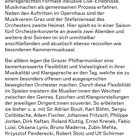
altersgerechten Formate inklusive Live-Erlebnisse,
Musikmachen als gemeinsamen Prozess erfahren.
Neben den Auftritten im Opernhaus sind der
Musikverein Graz und der Stefaniensaal des
Orchesters zweite Heimat. Hier spielt es in einer Saison
fünf Orchesterkonzerte an jeweils zwei Abenden und
weitere drei Soiréen im sich unmittelbar
anschließenden und akustisch ebenso reizvollen wie
besonderen Kammermusiksaal.
Bei alldem legen die Grazer Philharmoniker eine
bemerkenswerte Flexibilität und Vielseitigkeit in ihrer
Musikalität und Klangsprache an den Tag, welche sie zu
einem besonders offenen und ausgesprochen
beweglichen Orchester machen. Durch diese Flexibilität
im Spielen meistern die Musiker:innen den Wechsel
zwischen den Genres, Epochen und Klangvorstellungen
der jeweiligen Dirigent:innen souverän. So arbeiteten
sie bisher u. a. mit Sir Adrian Boult, Karl Böhm, Sergiu
Celibidache, Adam Fischer, Johannes Fritzsch, Philippe
Jordan, Dirk Kaftan, Roland Kluttig, Ernst Krenek, Fabio
Luisi, Oksana Lyniv, Bruno Maderna, Zubin Mehta,
Krzysztof Penderecki, Robert Stolz und Ulf Schirmer