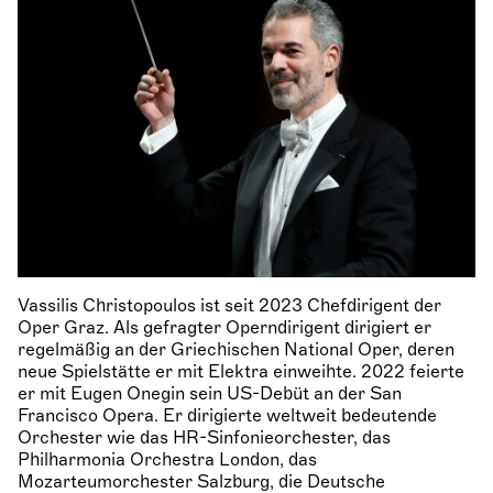
Vassilis Christopoulos ist seit 2023 Chefdirigent der
Oper Graz. Als gefragter Operndirigent dirigiert er
regelmäßig an der Griechischen National Oper, deren
neue Spielstätte er mit Elektra einweihte. 2022 feierte
er mit Eugen Onegin sein US-Debüt an der San
Francisco Opera. Er dirigierte weltweit bedeutende
Orchester wie das HR-Sinfonieorchester, das
Philharmonia Orchestra London, das
Mozarteumorchester Salzburg, die Deutsche