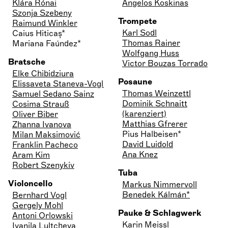
Klára Rónai
Angelos Koskinas
Szonja Szebeny
Trompete
Raimund Winkler
Karl Sodl
Caius Hiticaș*
Thomas Rainer
Mariana Faúndez*
Wolfgang Huss
Bratsche
Victor Bouzas Torrado
Elke Chibidziura
Posaune
Elissaveta Staneva-Vogl
Thomas Weinzettl
Samuel Sedano Sainz
Dominik Schnaitt
Cosima Strauß
(karenziert)
Oliver Biber
Matthias Gfrerer
Zhanna Ivanova
Pius Halbeisen*
Milan Maksimović
David Luidold
Franklin Pacheco
Ana Knez
Aram Kim
Robert Szenykiv
Tuba
Violoncello
Markus Nimmervoll
Benedek Kálmán*
Bernhard Vogl
Gergely Mohl
Pauke & Schlagwerk
Antoni Orlowski
Karin Meissl
Ivanila Lultcheva