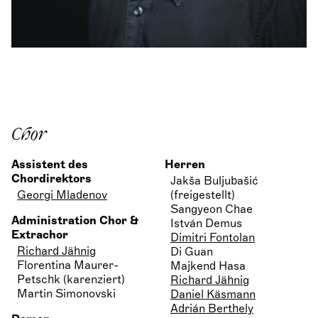
Chor
Assistent des
Herren
Chordirektors
Jakša Buljubašić
Georgi Mladenov
(freigestellt)
Sangyeon Chae
Administration Chor &
István Demus
Extrachor
Dimitri Fontolan
Richard Jähnig
Di Guan
Florentina Maurer-
Majkend Hasa
Petschk (karenziert)
Richard Jähnig
Martin Simonovski
Daniel Käsmann
Adrián Berthely