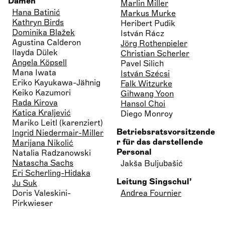
Damen
Marlin Miller
Hana Batinić
Markus Murke
Kathryn Birds
Heribert Pudik
Dominika Blažek
István Rácz
Agustina Calderon
Jörg Rothenpieler
Ilayda Dülek
Christian Scherler
Angela Köpsell
Pavel Silich
Mana Iwata
István Szécsi
Eriko Kayukawa-Jähnig
Falk Witzurke
Keiko Kazumori
Gihwang Yoon
Rada Kirova
Hansol Choi
Katica Kraljević
Diego Monroy
Mariko Leitl (karenziert)
Betriebsratsvorsitzende
Ingrid Niedermair-Miller
r für das darstellende
Marijana Nikolić
Personal
Natalia Radzanowski
Natascha Sachs
Jakša Buljubašić
Eri Scherling-Hidaka
Leitung Singschul’
Ju Suk
Doris Valeskini-
Andrea Fournier
Pirkwieser