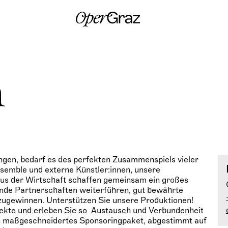
S
k
i
p
t
o
c
o
n
n
t
e
n
t
ingen, bedarf es des perfekten Zusammenspiels vieler
Ensemble und externe Künstler:innen, unsere
aus der Wirtschaft schaffen gemeinsam ein großes
ende Partnerschaften weiterführen, gut bewährte
ugewinnen. Unterstützen Sie unsere Produktionen!
ojekte und erleben Sie so Austausch und Verbundenheit
ein maßgeschneidertes Sponsoringpaket, abgestimmt auf