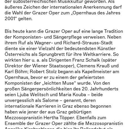
der südösterreichischen Musikkultur geworden. Als
äußeres Zeichen der internationalen Anerkennung darf
die Wahl der Grazer Oper zum „Opernhaus des Jahres
2001“ gelten.
Bis heute kann die Grazer Oper auf eine lange Tradition
der Komponisten- und Sängerpflege verweisen. Neben
ihrem Ruf als Wagner- und Richard-Strauss-Stadt
diente sie einer Vielzahl der bedeutendsten Künstler
Österreichs als Sprungbrett für ihre Weltkarriere. So
wirkten hier u. a. als Dirigenten Franz Schalk (später
Direktor der Wiener Staatsoper), Clemens Krauß und
Karl Böhm; Robert Stolz begann als Kapellmeister am
Opernhaus, bevor er zu einem der gefeiertsten
Komponisten der „leichten Muse“ wurde. Von den
großen Sängerpersönlichkeiten des 20. Jahrhunderts
seien Ljuba Welitsch und Maria Kouba – beide
unvergesslich als Salome – genannt, deren
internationale Karrieren in Graz ebenso begonnen
haben wie jener der aus Graz gebürtigen
Mezzosopranistin Hertha Töpper. Ebenfalls zum
Ensemble der Grazer Oper zählte die Mezzosopranistin