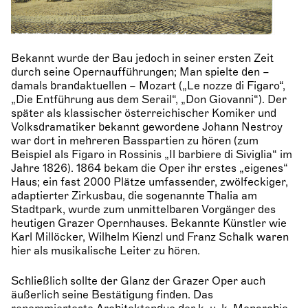
Bekannt wurde der Bau jedoch in seiner ersten Zeit
durch seine Opernaufführungen; Man spielte den –
damals brandaktuellen – Mozart („Le nozze di Figaro“,
„Die Entführung aus dem Serail“, „Don Giovanni“). Der
später als klassischer österreichischer Komiker und
Volksdramatiker bekannt gewordene Johann Nestroy
war dort in mehreren Basspartien zu hören (zum
Beispiel als Figaro in Rossinis „Il barbiere di Siviglia“ im
Jahre 1826). 1864 bekam die Oper ihr erstes „eigenes“
Haus; ein fast 2000 Plätze umfassender, zwölfeckiger,
adaptierter Zirkusbau, die sogenannte Thalia am
Stadtpark, wurde zum unmittelbaren Vorgänger des
heutigen Grazer Opernhauses. Bekannte Künstler wie
Karl Millöcker, Wilhelm Kienzl und Franz Schalk waren
hier als musikalische Leiter zu hören.
Schließlich sollte der Glanz der Grazer Oper auch
äußerlich seine Bestätigung finden. Das