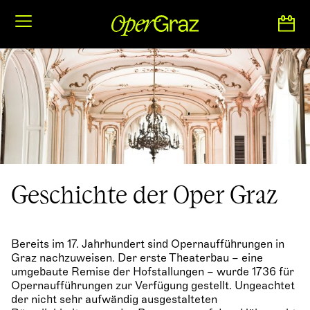
S
k
i
p
t
o
c
o
n
t
e
n
t
Geschichte der Oper Graz
Bereits im 17. Jahrhundert sind Opernaufführungen in
Graz nachzuweisen. Der erste Theaterbau – eine
umgebaute Remise der Hofstallungen – wurde 1736 für
Opernaufführungen zur Verfügung gestellt. Ungeachtet
der nicht sehr aufwändig ausgestalteten