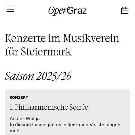
S
k
i
p
t
o
Konzerte im Musikverein
c
o
für Steiermark
n
t
e
n
t
Saison 2025/26
KONZERT
1. Philharmonische Soirée
An der Wolga
In dieser Saison gibt es leider keine Vorstellungen
mehr