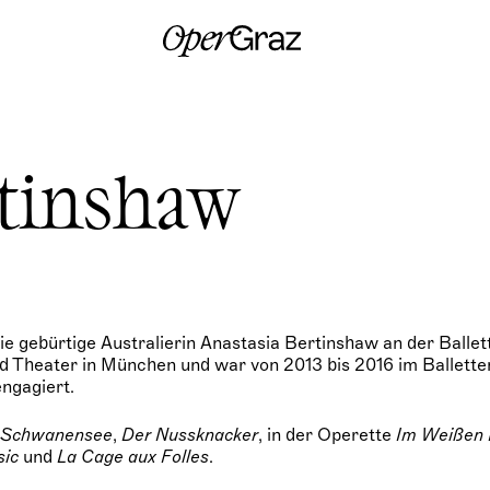
S
k
i
p
t
o
c
o
n
rtinshaw
t
e
n
t
die gebürtige Australierin Anastasia Bertinshaw an der Balle
d Theater in München und war von 2013 bis 2016 im Ballett
ngagiert.
n
Schwanensee
,
Der Nussknacker
, in der Operette
Im Weißen 
sic
und
La Cage aux Folles
.