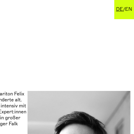
DE
EN
riton Felix
derte alt.
intensiv mit
Expert:innen
in großer
lger Falk