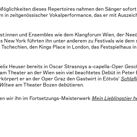
öglichkeiten dieses Repertoires nahmen den Sänger sofort 
um in zeitgenössischer Vokalperformance, das er mit Auszei
ist:innen und Ensembles wie dem Klangforum Wien, der Ne
 New York führten ihn unter anderem zu Festivals wie dem 
 Tschechien, den Kings Place in London, das Festspielhaus in
elix Heuser bereits in Oscar Strasnoys a-capella-Oper
Gesc
am Theater an der Wien sein viel beachtetes Debüt in Peter
rkörpert er an der Oper Graz den Gastwirt in Eötvös‘
Schlafl
e Witwe
am Theater Bozen debütieren.
hen wir ihn im Fortsetzungs-Meisterwerk
Mein Lieblingstier h