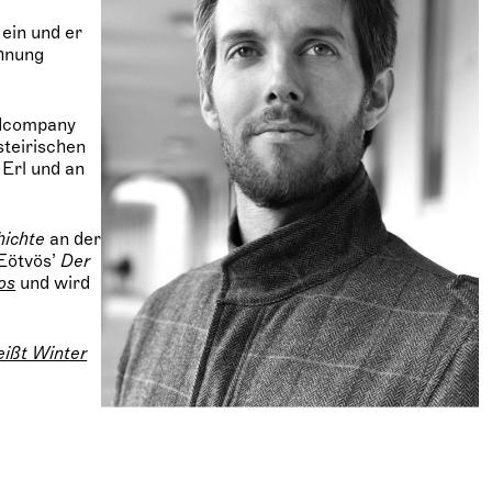
ein und er
chnung
edcompany
steirischen
 Erl und an
hichte
an der
 Eötvös’
Der
os
und wird
eißt Winter