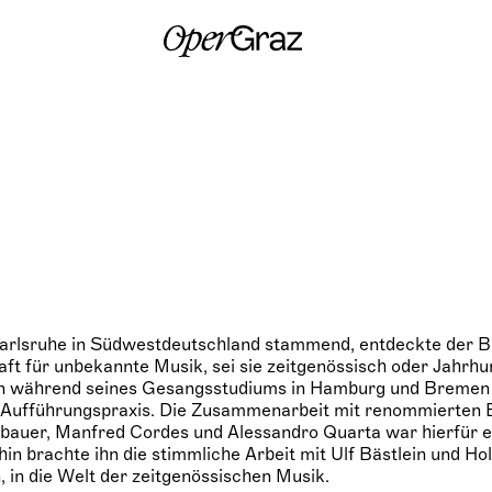
S
k
i
p
t
o
c
o
n
t
e
n
t
Karlsruhe in Südwestdeutschland stammend, entdeckte der Ba
ft für unbekannte Musik, sei sie zeitgenössisch oder Jahrhun
on während seines Gesangsstudiums in Hamburg und Bremen 
r Aufführungspraxis. Die Zusammenarbeit mit renommierten 
bauer, Manfred Cordes und Alessandro Quarta war hierfür e
hin brachte ihn die stimmliche Arbeit mit Ulf Bästlein und Ho
, in die Welt der zeitgenössischen Musik.