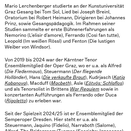
Mario Lerchenberger studierte an der Kunstuniversität
Graz Gesang bei Tom Sol, Lied bei Joseph Breinl,
Oratorium bei Robert Heimann, Dirigieren bei Johannes
Prinz, sowie Gesangspädagogik. Im Rahmen seiner
Studien sammelte er erste Bühnenerfahrungen als
Nemorino (L’elisir d’amore), Ferrando (Così fan tutte),
Leopold (Im weißen Rössl) und Fenton (Die lustigen
Weiber von Windsor).
Von 2019 bis 2024 war der Kärntner Tenor
Ensemblemitglied der Oper Graz, wo er u.a. als Alfred
(
Die Fledermaus
), Steuermann (
Der fliegende
Holländer
), Hans (
Die verkaufte Braut
), Kudrjasch (
Katja
Kabanova
), Macduff (
Macbeth
), Asle (
Eötvös: Schlaflos
)
und als Tenorsolist in Brittens
War Requiem
sowie in
konzertanten Aufführungen als Ferrando oder Duca
(
Rigoletto
) zu erleben war.
Seit der Spielzeit 2024/25 ist er Ensemblemitglied der
Semperoper Dresden. Hier steht er u.a. als
Steuermann, Jaquino (Fidelio), Narraboth (Salome),