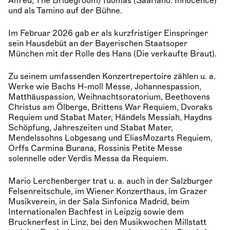
Alfred, The Bridegroom/Tuomas (Saariaho: Innocence)
und als Tamino auf der Bühne.
Im Februar 2026 gab er als kurzfristiger Einspringer
sein Hausdebüt an der Bayerischen Staatsoper
München mit der Rolle des Hans (Die verkaufte Braut).
Zu seinem umfassenden Konzertrepertoire zählen u. a.
Werke wie Bachs H-moll Messe, Johannespassion,
Matthäuspassion, Weihnachtsoratorium, Beethovens
Christus am Ölberge, Brittens War Requiem, Dvoraks
Requiem und Stabat Mater, Händels Messiah, Haydns
Schöpfung, Jahreszeiten und Stabat Mater,
Mendelssohns Lobgesang und EliasMozarts Requiem,
Orffs Carmina Burana, Rossinis Petite Messe
solennelle oder Verdis Messa da Requiem.
Mario Lerchenberger trat u. a. auch in der Salzburger
Felsenreitschule, im Wiener Konzerthaus, im Grazer
Musikverein, in der Sala Sinfonica Madrid, beim
Internationalen Bachfest in Leipzig sowie dem
Brucknerfest in Linz, bei den Musikwochen Millstatt