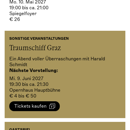
Mo. 10. Mai 2027
19:00 bis ca. 21:00
Spiegelfoyer
€ 26
SONSTIGE VERANSTALTUNGEN
Traumschiff Graz
Ein Abend voller Überraschungen mit Harald
Schmidt
Nächste Vorstellung:
Mi. 9. Juni 2027
19:30 bis ca. 21:30
Opernhaus Hauptbühne
€ 4 bis € 50
Tickets kaufen
GASTSPIEL