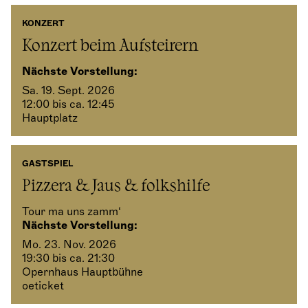
KONZERT
Konzert beim Aufsteirern
Nächste Vorstellung:
Sa. 19. Sept. 2026
12:00 bis ca. 12:45
Hauptplatz
GASTSPIEL
Pizzera & Jaus & folkshilfe
Tour ma uns zamm‘
Nächste Vorstellung:
Mo. 23. Nov. 2026
19:30 bis ca. 21:30
Opernhaus Hauptbühne
oeticket