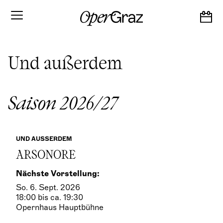
S
k
i
p
t
o
Und außerdem
c
o
n
t
Saison 2026/27
e
n
t
UND AUSSERDEM
ARSONORE
Nächste Vorstellung:
So. 6. Sept. 2026
18:00 bis ca. 19:30
Opernhaus Hauptbühne