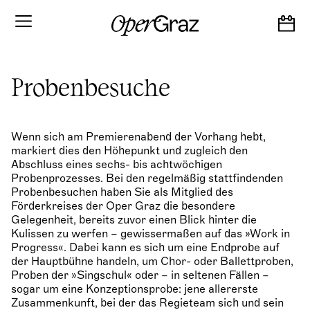
S
k
i
p
t
o
Probenbesuche
c
o
n
t
Wenn sich am Premierenabend der Vorhang hebt,
e
markiert dies den Höhepunkt und zugleich den
n
Abschluss eines sechs- bis achtwöchigen
t
Probenprozesses. Bei den regelmäßig stattfindenden
Probenbesuchen haben Sie als Mitglied des
Förderkreises der Oper Graz die besondere
Gelegenheit, bereits zuvor einen Blick hinter die
Kulissen zu werfen – gewissermaßen auf das »Work in
Progress«. Dabei kann es sich um eine Endprobe auf
der Hauptbühne handeln, um Chor- oder Ballettproben,
Proben der »Singschul« oder – in seltenen Fällen –
sogar um eine Konzeptionsprobe: jene allererste
Zusammenkunft, bei der das Regieteam sich und sein